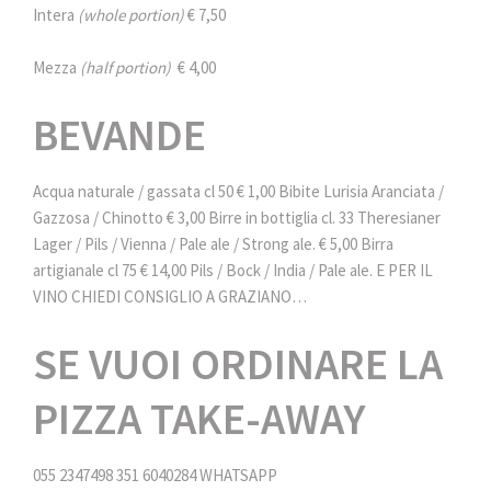
Intera
(whole portion)
€ 7,50
Mezza
(half portion)
€ 4,00
BEVANDE
Acqua naturale / gassata cl 50 € 1,00
Bibite Lurisia Aranciata /
Gazzosa / Chinotto € 3,00
Birre in bottiglia cl. 33 Theresianer
Lager / Pils / Vienna / Pale ale / Strong ale. € 5,00
Birra
artigianale cl 75 € 14,00
Pils / Bock / India / Pale ale.
E PER IL
VINO CHIEDI CONSIGLIO A GRAZIANO…
SE VUOI ORDINARE LA
PIZZA TAKE-AWAY
055 2347498
351 6040284 WHATSAPP